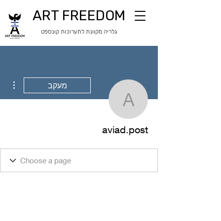
ART FREEDOM
​​גלריה מקוונת לתערוכות קונספט
ions
מעקב
aviad.post
aviad.post