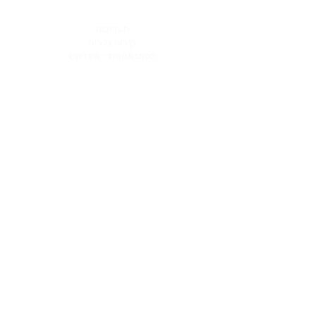
תערוכות
קירות גלריה
ספוט אמנים - אינדקס
מידע לאמנים
שיתופי פעולה
בית פתוח לאמנות
מפגשים ופעילויות
בלוג
צור קשר
תקנון האתר ומדיניות פרטיות
נגישות
Tel:
03-6136860
artfreedomesite@gmail.com
כל הזכויות שמורות ©
2023 - 2026