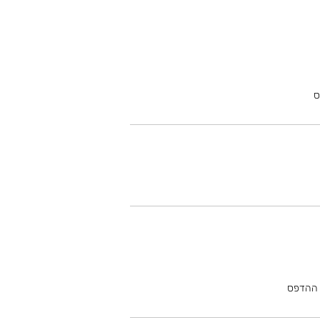
ס
ל ההדפס