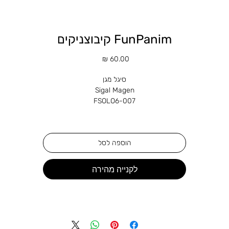
FunPanim קיבוצניקים
מחיר
סיגל מגן
Sigal Magen
FSOLO6-007
טכניקה: משחק ועיצוב באוכל, צילום ועיבוד AI
מידות הקובץ : 21*30 ס"מ (A4)
הוספה לסל
שנה: 2026
לקנייה מהירה