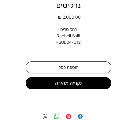
נרקיסים
מחיר
רחל סליט
Rachell Salit
FSOLO4-012
טכניקה: שמן על קנווס
מידות : 80*80 ס"מ
הוספה לסל
שנה: 2022
לקנייה מהירה