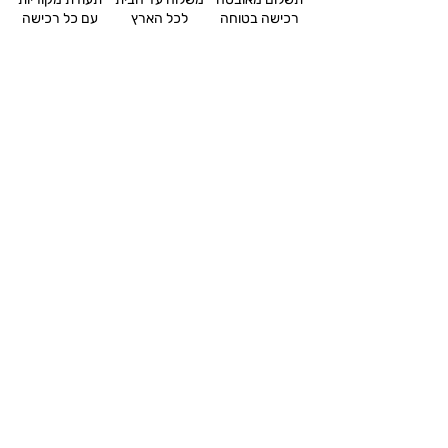
רכישה בטוחה
לכל הארץ
עם כל רכישה
תערוכות
קירות גלריה
ספוט אמנים - אינדקס
מידע לאמנים
שיתופי פעולה
בית פתוח לאמנות
מפגשים ופעילויות
בלוג
צור קשר
תקנון האתר ומדיניות פרטיות
נגישות