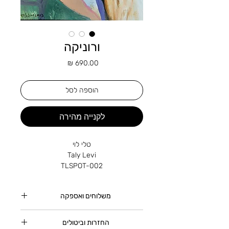
ורוניקה
מחיר
הוספה לסל
לקנייה מהירה
טלי לוי
Taly Levi
TLSPOT-002
משלוחים ואספקה
* שם: ורוניקה
* תיאור: אישה עירומה יושבת בגן פורח
כל היצירות נארזות בקפידה
ונהנית מיופיו של הטבע
החזרות וביטולים
משלוח בתוך ישראל: 5–10 ימי עסקים.