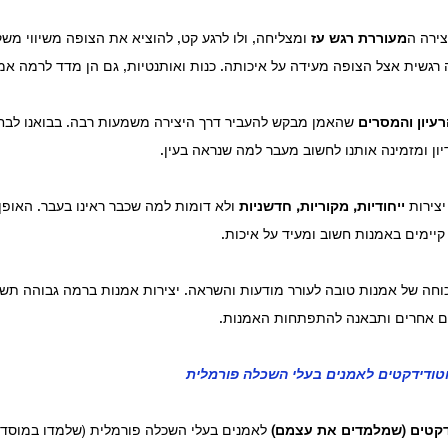
צירה ה
מעוררת רגש עז
 ומצליחה, ולו לרגע קט, להוציא את הצופה משיווי משק
 רגשית אצל הצופה מעידה על איכותה. כנות ואותנטיות, גם הן מדד לרמה אמ
עיון והמסרים
 שהאמן מבקש להעביר דרך היצירה משמעות רבה. בבואנו לבחון
ון ומזמינה אותנו לחשוב מעבר למה שנראה בעין.
צירות 
ייחודיות, מקוריות, חדשניות
 ולא דומות למה שכבר ראינו בעבר. האופן
 קיימים באמנות חשוב ומעיד על איכות.
וחה של אמנות טובה לעורר מודעות והשראה. יצירות אמנות ברמה גבוהה תשפ
ם אחרים ותבאנה להתפתחות האמנות.
וטודידקטים לאמנים בעלי השכלה פורמלית
דקטים (שמלמדים את עצמם)
 לאמנים בעלי השכלה פורמלית (שלמדו במוסדות