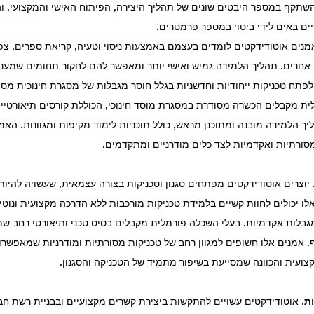
השתקף במספר היבטים שונים של תהליך היצירה, הפיתוח האישי והמקצועי, וה
ם באים לידי ביטוי במספר פרמטרים.
אמנים אוטודידקטים לומדים בעצמם באמצעות ניסוי וטעיה, קריאת ספרים, צפי
חרים. תהליך הלמידה גמיש ואישי יותר ומאפשר להם לחקור תחומים שמעניי
לפתח טכניקות ייחודיות וחדשניות בגלל חוסר מגבלות של מסגרת חינוכית מסו
ת מקבלים הכשרה מסודרת במסגרת מוסד חינוכי, הכוללת קורסים תיאורטיים
ך הלמידה מובנה ומתוכנן מראש, כולל תוכניות לימוד מקיפות ומגוונות. האמ
סורתיות ואקדמיות לצד כלים מודרניים ומתקדמים.
 יוצרים אוטודידקטים מפתחים סגנון וטכניקות בצורה עצמאית, שעשויה להיו
ו יכולים לחוות קשיים בלמידת טכניקות מורכבות ללא הדרכה מקצועית ונוטים
מגבלות אקדמיות. בעלי השכלה פורמלית מקבלים בסיס טכני ותיאורטי רחב 
. אמנים אלו חשופים למגוון רחב של טכניקות מסורתיות ומודרניות שמאפשרו
צועית והכוונה שמסייעת בשיפור מתמיד של הטכניקה והסגנון.
ות
. אוטודידקטים עשויים להתקשות ביצירת קשרים מקצועיים ובבניית רשת ח