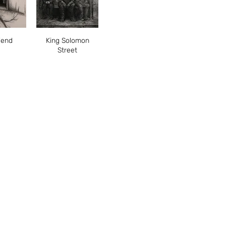
תצוגה מהירה
תצוגה
iend
King Solomon
Street