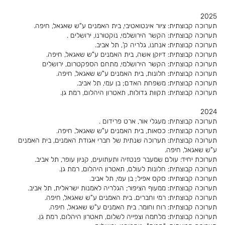
2025
תערוכה קבוצתית: ציור אינטואטיבי, בית האמנים ע"ש שאגאל, חיפה.
תערוכה קבוצתית: הקשר הירושלמי, נוקטורנו, ירושלים .
תערוכה קבוצתית: אנחנו, גלריה ק', תל אביב.
תערוכה קבוצתית: דיוקן אשה, בית האמנים ע"ש שאגאל, חיפה.
תערוכה קבוצתית: הקשר הירושלמי, מתחם הספקטרום, ירושלים
תערוכה קבוצתית: חלונות, בית האמנים ע"ש שאגאל, חיפה.
תערוכה קבוצתית: משפחת האדם; בן עמי, תל אביב.
תערוכה קבוצתית: תקוות גדולות, תאטרון היהלום, רמת גן.
2024
תערוכה קבוצתית: מעגלי אור, ארט פרידום .
תערוכה קבוצתית: כסאות, בית האמנים ע"ש שאגאל, חיפה.
תערוכה קבוצתית: תערוכה שנתית של חברי אגודת האמנים, בית האמנים
ע"ש שאגאל, חיפה.
תערוכת יחיד: עולם שמעבר פנטזיה ותעתועים, קניון עופר, תל אביב.
תערוכה קבוצתית: חלונות לעולם, תאטרון היהלום, רמת גן.
תערוכה קבוצתית: סקס אפיל; בן עמי, תל אביב.
תערוכה קבוצתית: ממעוף הציפור; הגלריה לאמנות ישראלית, תל אביב.
תערוכה קבוצתית: רמי וחברים. בית האמנים ע"ש שאגאל, חיפה.
תערוכה קבוצתית: רוח וחומר. בית האמנים ע"ש שאגאל, חיפה.
תערוכה קבוצתית: מלחמה וצפייה לשלום, תאטרון היהלום, רמת גן.