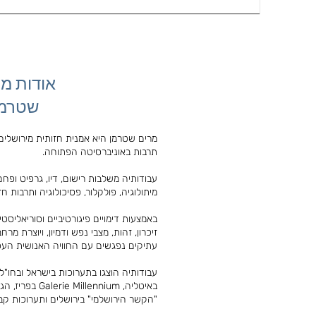
אודות מ
שטרמן
מרים שטרמן היא אמנית חזותית מירושלים,
תרבות באוניברסיטה הפתוחה.
עבודותיה משלבות רישום, דיו, גרפיט ופחם
מיתולוגיה, פולקלור, פסיכולוגיה ותרבות חז
באמצעות דימויים פיגורטיביים וסוריאליסט
זיכרון, זהות, מצבי נפש ודמיון, ויוצרת מר
עתיקים נפגשים עם החוויה האנושית העכש
באיטליה, illennium
"הקשר הירושלמי" בירושלים ותערוכות קבו