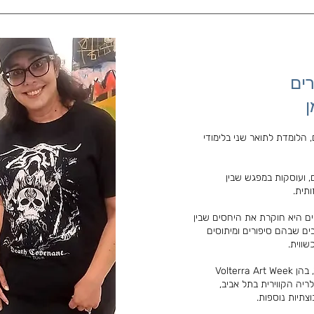
רים
 הלומדת לתואר שני בלימודי
, ועוסקות במפגש שבין
ותית.
יים היא חוקרת את היחסים שבין
חבים שבהם סיפורים ומיתוסים
ווית.
עבודותיה הוצגו בתערוכות בישראל ובחו"ל, בהן Volterra Art Week
Galerie M בפריז, הגלריה הקווירית בתל אביב,
צתיות נוספות.