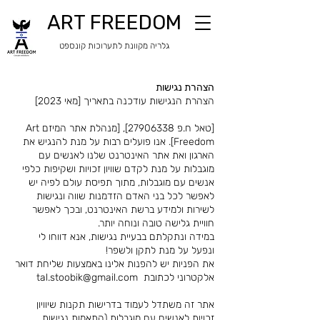
ART FREEDOM
​​גלריה מקוונת לתערוכות קונספט
הצהרת נגישות
הצהרת הנגישות עודכנה בתאריך [מאי 2023]
[טאל ח.פ
27906338
], [מנהלת אתר המיזם Art
Freedom]. אנו פועלים רבות על מנת להנגיש את
הארגון ואת אתר האינטרנט שלנו לאנשים עם
מוגבלות על מנת לקדם שוויון זכויות ושקיפות כלפי
אנשים עם מוגבלות, מתוך תפיסת עולם לפיה יש
לאפשר לכל בני האדם הזדמנות שווה ונגישות
לשירות ולמידע ברשת האינטרנט, ובכך לאפשר
חוויית גלישה טובה ונוחה יותר.
במידה ונתקלתם בבעיית נגישות, אנא דווחו לי
ונפעל על מנת לתקן ולשפר!
את הפניות יש להפנות אלינו באמצעות שליחת דואר
אלקטרוני לכתובת tal.stoobik@gmail.com
אתר זה משתדל לעמוד בדרישות תקנות שיוויון
זכויות לאנשים עם מוגבלות (התאמות נגישות