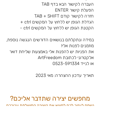
העברה לקישור הבא בדף TAB
הפעלת קישור ENTER
חזרה לקישור קודם TAB + SHIFT
הגדלת הגופן יש ללחוץ על המקשים ctrl +
הקטנת הגופן יש ללחוץ על המקשים ctrl -
במידה ונתקלתם בנושאים הדורשים הנגשה נוספת,
מוזמנים לפנות אלי!
את הפניות יש להפנות אלי באמצעות שליחת דואר
אלקטרוני לכתובת ArtFreedom
או לנייד 0523-591334
תאריך עדכון ההצהרה: מאי 2023
מחפשים יצירה שתדבר אליכם?
נשמח לעזור לכם למצוא את היצירה המושלמת
עבורכם
צרו קשר
תשלום מאובטח
משלוח עד הבית
תעודת מקוריות
רכישה בטוחה
לכל הארץ
עם כל רכישה