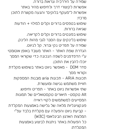
שמירה על היררכיה ונראות ברורה.
אפשרות לקיצורי דרך ולחיפוש מהיר באתר
אפשרות ל״מעקף בלוקים״ והגעה מקוצרת לתוכן
מרכזי.
שימוש בטפסים ברורים וקלים למילוי + הודעות
שגיאה ברורות.
שימוש בפונטים ברורים וקלים לקריאה.
שימוש בלינקים עם הסבר לגבי מהות הלינק.
שמירה על תפריט נקי וברור, קל לניווט.
הגדרת שפת האתר - האתר מעובד באופן אוטומטי
ע"י הדפדפנים לשפה הנכונה כדי שקוראי המסך
יוכלו להבין את התוכן.
סדר DOM - מאפשר ניווט באתר בשימוש מקלדת
וקוראי מסך
תכונות ARIA - תכונות aria מובנות המספקות
חוויית משתמש נגישה ומועשרת.
שתי אפשרוות ניווט באתר - תפריט וחיפוש.
Alt טקסט- תיאורים טקסטואליים של תמונות
המסייעים למשתמשים לקויי ראייה
פונקציונליות מלאה של גלישה באמצעות המקלדת
- קביעת ניווט והפעלה עם מקלדת בלבד עפ"י
המלצות הארגון הבינלאומי (W3C)
כל הפעולות באתר ניתנות לביצוע באמצעות
המקלדת: