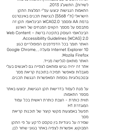
לשירות), התשע"ג 2013.
התאמות הנגישות יבוצעו עפ"י המלצות התקן
הישראלי (ת"י 5568) לנגישות תכנים באינטרנט
ברמת AA ומסמך WCAG2.0 הבינלאומי. תקן זה
מתבסס על מסמך הקווים המנחים של הארגון
הבינלאומי העוסק בתקינה ברשת – Web Content
Accessibility Guidelines (WCAG) 2.0.
האתר תומך בכל הדפדפנים הפופולריים כגון:
Internet Explorer 10 ומעלה , Google Chrome,
Mozila Firefox.
האתר מותאם לגלישה מנייד.
אתר זה יהיה נגיש ומותאם לצפייה גם לאנשים בעלי
מוגבלות ומאפשר תמיכה בתוכנת קריאת מסך
ובטכנולוגיות נוספות המאפשרות הנגשת תכנים.
על מנת לעמוד בדרישות תקן הנגישות, יבוצעו באתר
מספר התאמות:
תווית כותרת - הצבת כותרת ראשית בכל עמוד
המוגדרת H1
תפעול באמצעות מקשי קיצור של תוכנות קריאת
מסך
שמירה על ניגודיות בין טקסט לרקע על פי התקן
המבוקש, אפשרות לצפיה באתר בגווני שחור לבן.​